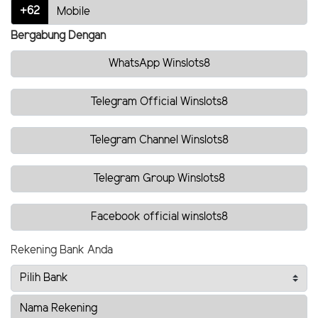
+62
Bergabung Dengan
WhatsApp Winslots8
Telegram Official Winslots8
Telegram Channel Winslots8
Telegram Group Winslots8
Facebook official winslots8
Rekening Bank Anda